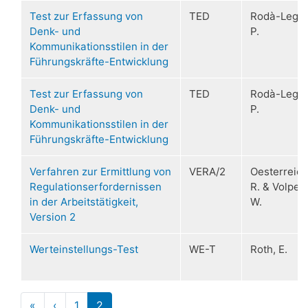
Test zur Erfassung von
TED
Rodà-Leger
Denk- und
P.
Kommunikationsstilen in der
Führungskräfte-Entwicklung
Test zur Erfassung von
TED
Rodà-Leger
Denk- und
P.
Kommunikationsstilen in der
Führungskräfte-Entwicklung
Verfahren zur Ermittlung von
VERA/2
Oesterreich
Regulationserfordernissen
R. & Volpert
in der Arbeitstätigkeit,
W.
Version 2
Werteinstellungs-Test
WE-T
Roth, E.
Pagination
«
« First
‹
‹‹
1
2