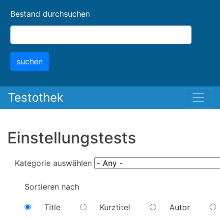
Skip
Bestand durchsuchen
to
main
content
suchen
Testothek
Einstellungstests
Kategorie auswählen
Sortieren nach
Title
Kurztitel
Autor