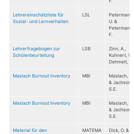
F.
Lehrereinschätzliste für
LSL
Petermann,
Sozial- und Lernverhalten
U. &
Petermann,
F.
Lehrerfragebogen zur
LSB
Zinn, A.,
Schülerbeurteilung
Kuhnert, W.
Dehmelt, P.
Maslach Burnout Inventory
MBI
Maslach, C.
& Jachson,
S.E.
Maslach Burnout Inventory
MBI
Maslach, C.
& Jachson,
S.E.
Material für den
MATEMA
Dick, O. &