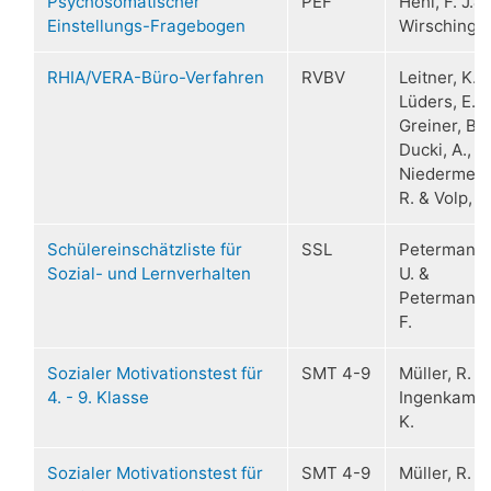
Psychosomatischer
PEF
Hehl, F. J.&
Einstellungs-Fragebogen
Wirsching.
RHIA/VERA-Büro-Verfahren
RVBV
Leitner, K.,
Lüders, E.,
Greiner, B.,
Ducki, A.,
Niedermeie
R. & Volp, W
Schülereinschätzliste für
SSL
Petermann,
Sozial- und Lernverhalten
U. &
Petermann,
F.
Sozialer Motivationstest für
SMT 4-9
Müller, R. &
4. - 9. Klasse
Ingenkamp,
K.
Sozialer Motivationstest für
SMT 4-9
Müller, R. &