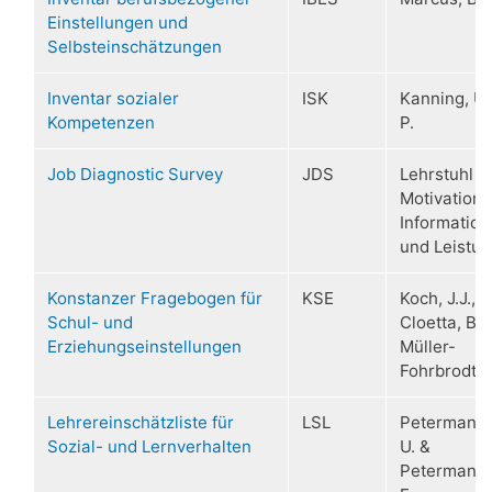
Einstellungen und
Selbsteinschätzungen
Inventar sozialer
ISK
Kanning, U.
Kompetenzen
P.
Job Diagnostic Survey
JDS
Lehrstuhl fü
Motivation,
Information
und Leistu
Konstanzer Fragebogen für
KSE
Koch, J.J.,
Schul- und
Cloetta, B. 
Erziehungseinstellungen
Müller-
Fohrbrodt, 
Lehrereinschätzliste für
LSL
Petermann,
Sozial- und Lernverhalten
U. &
Petermann,