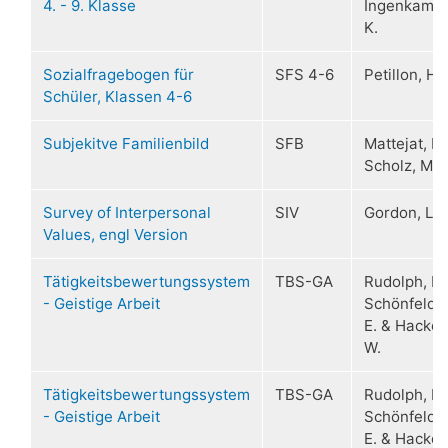
4. - 9. Klasse
Ingenkamp,
K.
Sozialfragebogen für
SFS 4-6
Petillon, H.
Schüler, Klassen 4-6
Subjekitve Familienbild
SFB
Mattejat, F.
Scholz, M.
Survey of Interpersonal
SIV
Gordon, L.V
Values, engl Version
Tätigkeitsbewertungssystem
TBS-GA
Rudolph, E.,
- Geistige Arbeit
Schönfelder
E. & Hacker
W.
Tätigkeitsbewertungssystem
TBS-GA
Rudolph, E.,
- Geistige Arbeit
Schönfelder
E. & Hacker