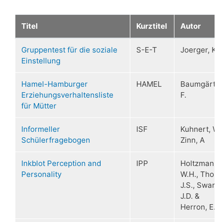
Titel
Kurztitel
Autor
Gruppentest für die soziale
S-E-T
Joerger, K.
Einstellung
Hamel-Hamburger
HAMEL
Baumgärtel
Erziehungsverhaltensliste
F.
für Mütter
Informeller
ISF
Kuhnert, W.
Schülerfragebogen
Zinn, A
Inkblot Perception and
IPP
Holtzmann,
Personality
W.H., Thorp
J.S., Swartz
J.D. &
Herron, E.W