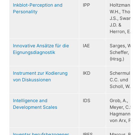
Inkblot-Perception and
IPP
Holtzmann,
Personality
W.H., Thorp
J.S., Swartz
J.D. &
Herron, E.W
Innovative Ansätze für die
IAE
Sarges, W. 
Eignungsdiagnostik
Scheffer, D.
(Hrsg.)
Instrument zur Kodierung
IKD
Schermully,
von Diskussionen
C.C. und
Scholl, W.
Intelligence and
IDS
Grob, A.,
Development Scales
Meyer, C.S.
Hagmann-
von Arx, P.
Inventar berufsbezogener
IBES
Marcus, B.