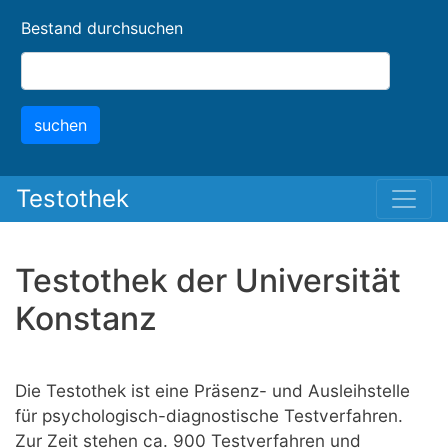
Skip
Bestand durchsuchen
to
main
content
suchen
Testothek
Testothek der Universität
Konstanz
Die Testothek ist eine Präsenz- und Ausleihstelle
für psychologisch-diagnostische Testverfahren.
Zur Zeit stehen ca. 900 Testverfahren und