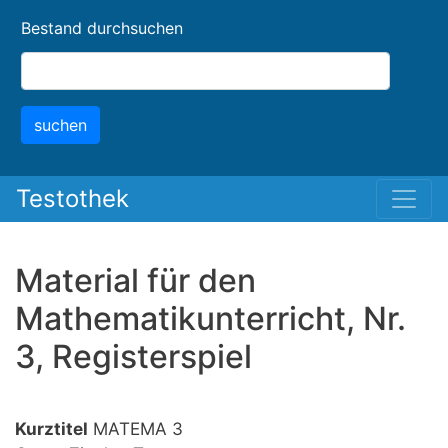
Skip
Bestand durchsuchen
to
main
content
suchen
Testothek
Material für den
Mathematikunterricht, Nr.
3, Registerspiel
Kurztitel
MATEMA 3