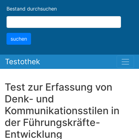
Skip
Bestand durchsuchen
to
main
content
suchen
Testothek
Test zur Erfassung von
Denk- und
Kommunikationsstilen in
der Führungskräfte-
Entwicklung