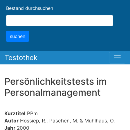
Skip
Bestand durchsuchen
to
main
content
suchen
Testothek
Persönlichkeitstests im
Personalmanagement
Kurztitel
PPm
Autor
Hossiep, R., Paschen, M. & Mühlhaus, O.
Jahr
2000