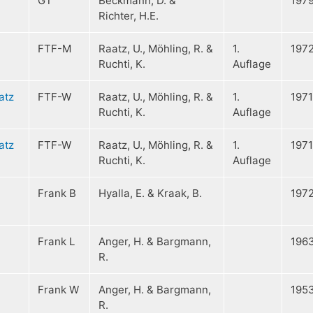
GT
Beckmann, D. &
197
Richter, H.E.
FTF-M
Raatz, U., Möhling, R. &
1.
197
Ruchti, K.
Auflage
atz
FTF-W
Raatz, U., Möhling, R. &
1.
1971
Ruchti, K.
Auflage
atz
FTF-W
Raatz, U., Möhling, R. &
1.
1971
Ruchti, K.
Auflage
Frank B
Hyalla, E. & Kraak, B.
197
Frank L
Anger, H. & Bargmann,
196
R.
Frank W
Anger, H. & Bargmann,
195
R.