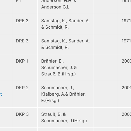
PT
Anderson, H.H. &
1951
Anderson G.L.
DRE 3
Samstag, K., Sander, A.
1971
& Schmidt, R.
DRE 3
Samstag, K., Sander, A.
1971
& Schmidt, R.
DKP 1
Brähler, E.,
200
Schumacher, J. &
Strauß, B.(Hrsg.)
DKP 2
Schumacher, J.,
200
t
Klaiberg, A.& Brähler,
E.(Hrsg.)
DKP 3
Strauß, B. &
200
Schumacher, J.(Hrsg.)