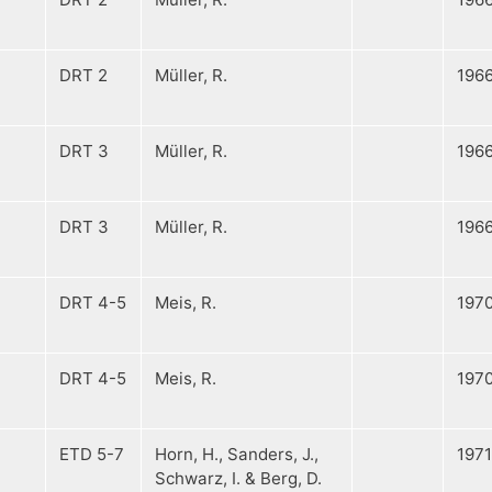
DRT 2
Müller, R.
196
DRT 3
Müller, R.
196
DRT 3
Müller, R.
196
DRT 4-5
Meis, R.
197
DRT 4-5
Meis, R.
197
ETD 5-7
Horn, H., Sanders, J.,
1971
Schwarz, I. & Berg, D.