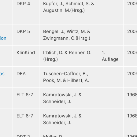
DKP 4
Kupfer, J., Schmidt, S. &
200
Augustin, M.(Hrsg.)
DKP 5
Bengel, J., Wirtz, M. &
200
ion
Zwingmann, C.(Hrsg.)
KlinKind
Irblich, D. & Renner, G.
1.
200
(Hrsg.)
Auflage
as
DEA
Tuschen-Caffner, B.,
200
Pook, M. & Hilbert, A.
7
ELT 6-7
Kamratowski, J. &
196
Schneider, J.
7
ELT 6-7
Kamratowski, J. &
196
Schneider, J.
DRT 2
Müller, R.
196