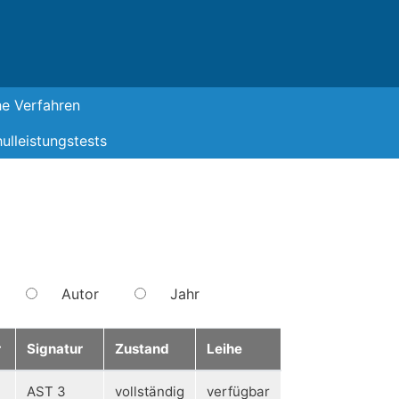
he Verfahren
ulleistungstests
Autor
Jahr
r
Signatur
Zustand
Leihe
AST 3
vollständig
verfügbar