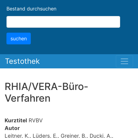
Skip
Bestand durchsuchen
to
main
content
suchen
Testothek
RHIA/VERA-Büro-
Verfahren
Kurztitel
RVBV
Autor
Leitner, K., Lüders, E., Greiner, B., Ducki, A.,