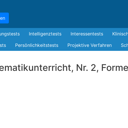
Skip
to
hen
main
content
ungstests
Intelligenztests
Interessentests
Klinisc
sts
Persönlichkeitstests
Projektive Verfahren
Sch
ematikunterricht, Nr. 2, Form