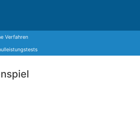
he Verfahren
ulleistungstests
enspiel