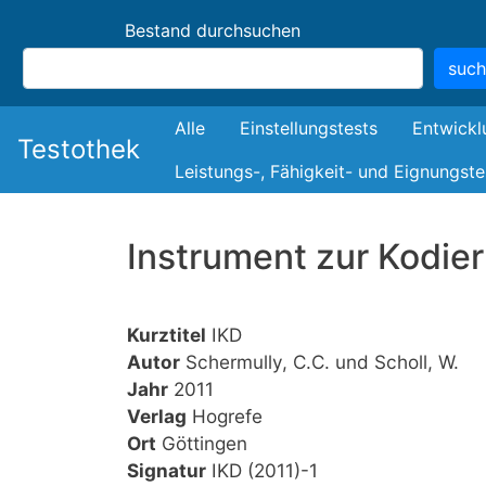
Bestand durchsuchen
suc
Bestand
Alle
Einstellungstests
Entwickl
Testothek
Leistungs-, Fähigkeit- und Eignungste
Instrument zur Kodie
Kurztitel
IKD
Autor
Schermully, C.C. und Scholl, W.
Jahr
2011
Verlag
Hogrefe
Ort
Göttingen
Signatur
IKD (2011)-1