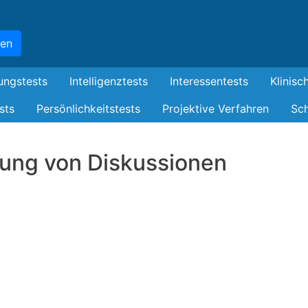
Skip
to
hen
main
content
ungstests
Intelligenztests
Interessentests
Klinisc
sts
Persönlichkeitstests
Projektive Verfahren
Sch
rung von Diskussionen