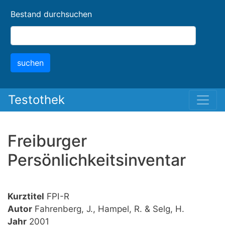
Skip
Bestand durchsuchen
to
main
content
suchen
Testothek
Freiburger
Persönlichkeitsinventar
Kurztitel
FPI-R
Autor
Fahrenberg, J., Hampel, R. & Selg, H.
Jahr
2001