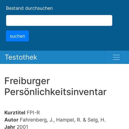
Skip
Bestand durchsuchen
to
main
content
suchen
Testothek
Freiburger
Persönlichkeitsinventar
Kurztitel
FPI-R
Autor
Fahrenberg, J., Hampel, R. & Selg, H.
Jahr
2001