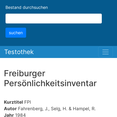
Skip
Bestand durchsuchen
to
main
content
suchen
Testothek
Freiburger
Persönlichkeitsinventar
Kurztitel
FPI
Autor
Fahrenberg, J., Selg, H. & Hampel, R.
Jahr
1984