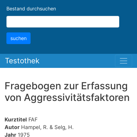
Skip
Bestand durchsuchen
to
main
content
suchen
Testothek
Fragebogen zur Erfassung
von Aggressivitätsfaktoren
Kurztitel
FAF
Autor
Hampel, R. & Selg, H.
Jahr
1975