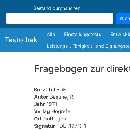
Bestand durchsuchen
suc
Bestand
Alle
Einstellungstests
Entwickl
Testothek
Leistungs-, Fähigkeit- und Eignungste
Fragebogen zur direkt
Kurztitel
FDE
Autor
Bastine, R.
Jahr
1971
Verlag
Hogrefe
Ort
Göttingen
Signatur
FDE (1971)-1