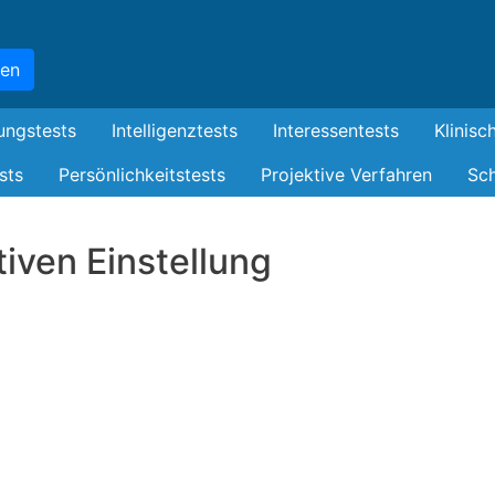
Skip
to
hen
main
content
ungstests
Intelligenztests
Interessentests
Klinisc
sts
Persönlichkeitstests
Projektive Verfahren
Sch
iven Einstellung