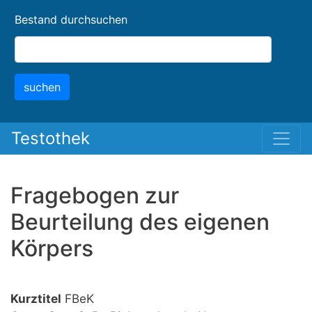
Skip
Bestand durchsuchen
to
main
content
suchen
Testothek
Fragebogen zur
Beurteilung des eigenen
Körpers
Kurztitel
FBeK