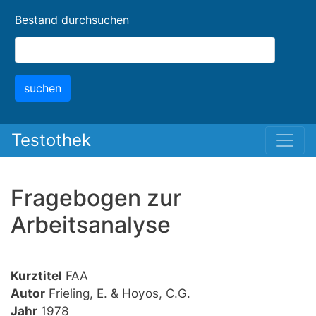
Skip
Bestand durchsuchen
to
main
content
suchen
Testothek
Fragebogen zur
Arbeitsanalyse
Kurztitel
FAA
Autor
Frieling, E. & Hoyos, C.G.
Jahr
1978