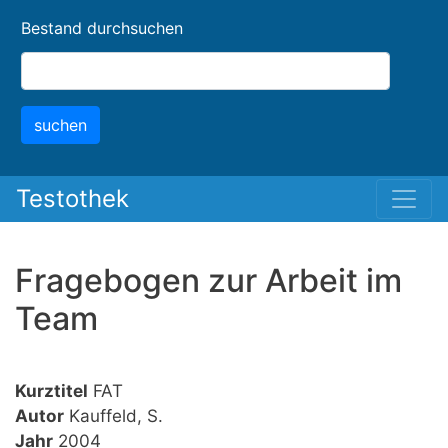
Skip
Bestand durchsuchen
to
main
content
suchen
Testothek
Fragebogen zur Arbeit im
Team
Kurztitel
FAT
Autor
Kauffeld, S.
Jahr
2004