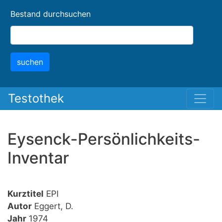
Skip
Bestand durchsuchen
to
main
content
suchen
Testothek
Eysenck-Persönlichkeits-
Inventar
Kurztitel
EPI
Autor
Eggert, D.
Jahr
1974