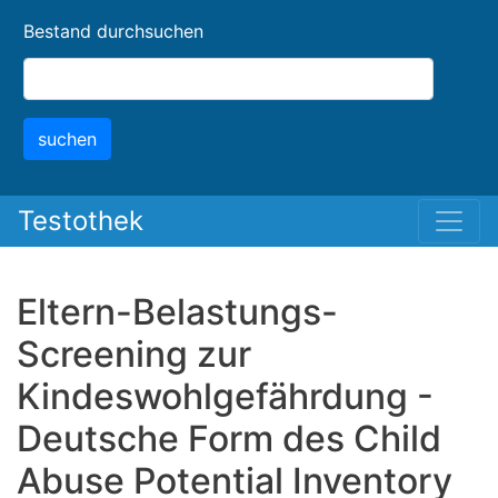
Skip
Bestand durchsuchen
to
main
content
suchen
Testothek
Eltern-Belastungs-
Screening zur
Kindeswohlgefährdung -
Deutsche Form des Child
Abuse Potential Inventory