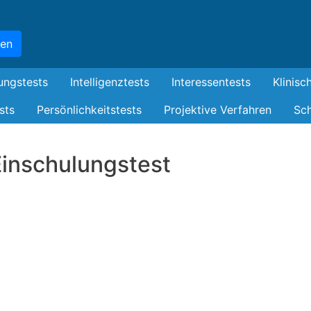
Skip
to
hen
main
content
ungstests
Intelligenztests
Interessentests
Klinisc
sts
Persönlichkeitstests
Projektive Verfahren
Sch
Einschulungstest