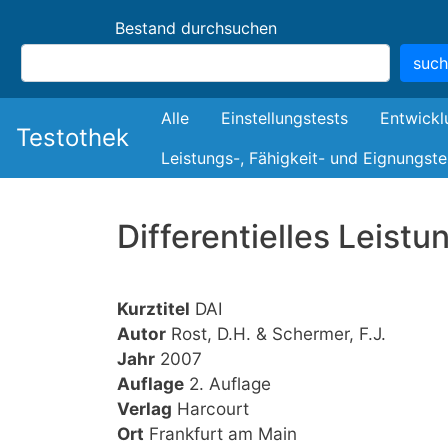
Bestand durchsuchen
suc
Bestand
Alle
Einstellungstests
Entwickl
Testothek
Leistungs-, Fähigkeit- und Eignungste
Differentielles Leist
Kurztitel
DAI
Autor
Rost, D.H. & Schermer, F.J.
Jahr
2007
Auflage
2. Auflage
Verlag
Harcourt
Ort
Frankfurt am Main