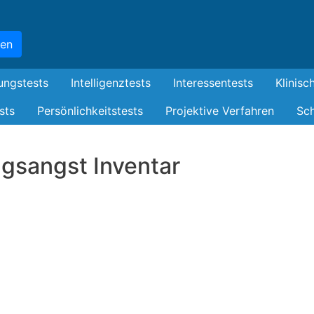
Skip
to
hen
main
content
ungstests
Intelligenztests
Interessentests
Klinisc
sts
Persönlichkeitstests
Projektive Verfahren
Sch
ungsangst Inventar