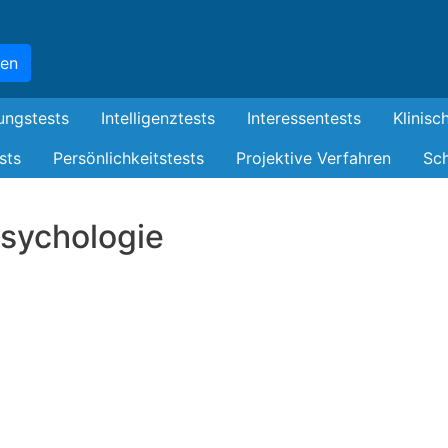
Skip
to
hen
main
content
ungstests
Intelligenztests
Interessentests
Klinisc
sts
Persönlichkeitstests
Projektive Verfahren
Sch
Psychologie