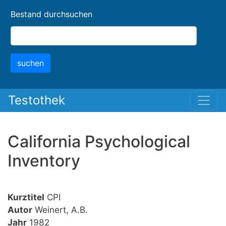
Skip
Bestand durchsuchen
to
main
content
suchen
Testothek
California Psychological
Inventory
Kurztitel
CPI
Autor
Weinert, A.B.
Jahr
1982