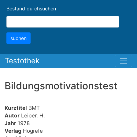
Skip
Bestand durchsuchen
to
main
content
suchen
Testothek
Bildungsmotivationstest
Kurztitel
BMT
Autor
Leiber, H.
Jahr
1978
Verlag
Hogrefe