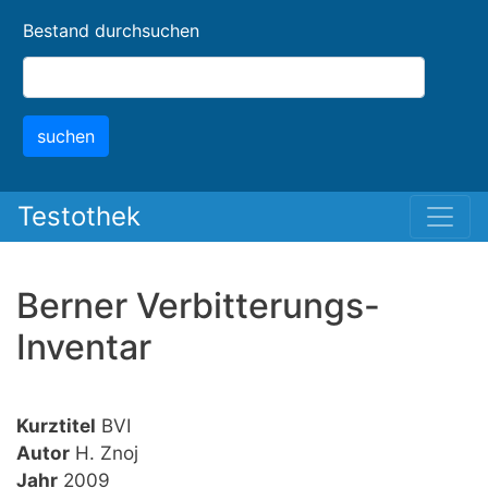
Skip
Bestand durchsuchen
to
main
content
suchen
Testothek
Berner Verbitterungs-
Inventar
Kurztitel
BVI
Autor
H. Znoj
Jahr
2009