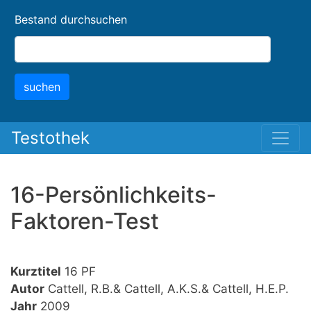
Skip
Bestand durchsuchen
to
main
content
suchen
Testothek
16-Persönlichkeits-
Faktoren-Test
Kurztitel
16 PF
Autor
Cattell, R.B.& Cattell, A.K.S.& Cattell, H.E.P.
Jahr
2009