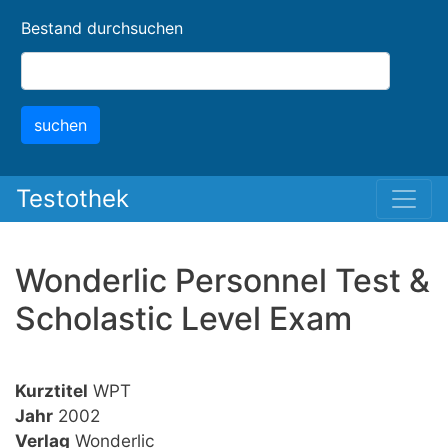
Skip
Bestand durchsuchen
to
main
content
suchen
Testothek
Wonderlic Personnel Test &
Scholastic Level Exam
Kurztitel
WPT
Jahr
2002
Verlag
Wonderlic