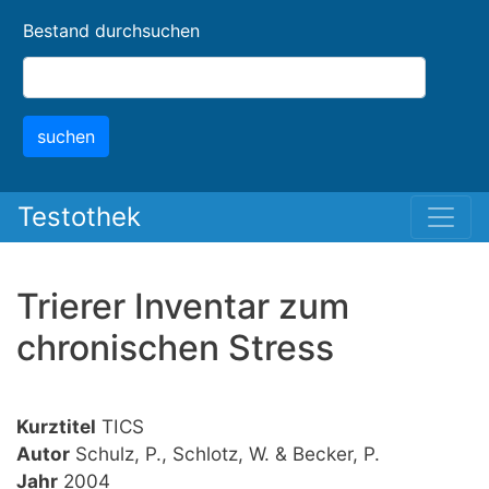
Skip
Bestand durchsuchen
to
main
content
suchen
Testothek
Trierer Inventar zum
chronischen Stress
Kurztitel
TICS
Autor
Schulz, P., Schlotz, W. & Becker, P.
Jahr
2004