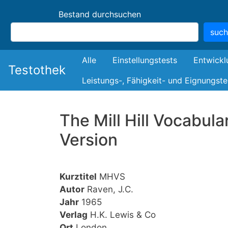
Bestand durchsuchen
suc
Bestand
Alle
Einstellungstests
Entwickl
Testothek
Leistungs-, Fähigkeit- und Eignungste
The Mill Hill Vocabula
Version
Kurztitel
MHVS
Autor
Raven, J.C.
Jahr
1965
Verlag
H.K. Lewis & Co
Ort
London