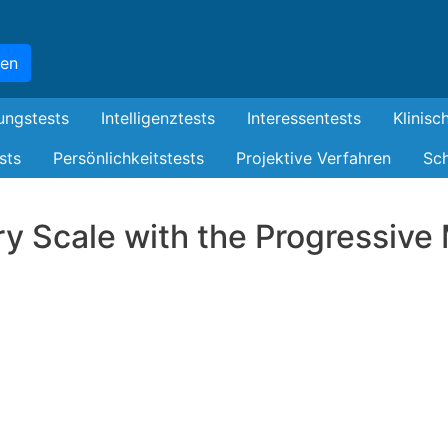
Skip
to
hen
main
content
ungstests
Intelligenztests
Interessentests
Klinisc
sts
Persönlichkeitstests
Projektive Verfahren
Sch
ry Scale with the Progressive 