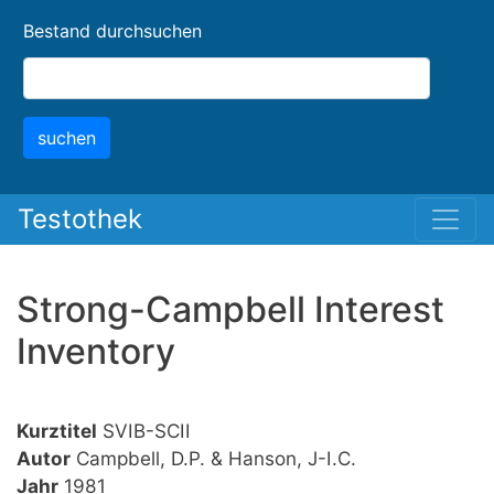
Skip
Bestand durchsuchen
to
main
content
suchen
Testothek
Strong-Campbell Interest
Inventory
Kurztitel
SVIB-SCII
Autor
Campbell, D.P. & Hanson, J-I.C.
Jahr
1981