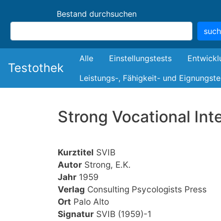
Bestand durchsuchen
suc
Bestand
Alle
Einstellungstests
Entwickl
Testothek
Leistungs-, Fähigkeit- und Eignungste
Strong Vocational Int
Kurztitel
SVIB
Autor
Strong, E.K.
Jahr
1959
Verlag
Consulting Psycologists Press
Ort
Palo Alto
Signatur
SVIB (1959)-1