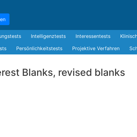
Skip
to
hen
main
content
ungstests
Intelligenztests
Interessentests
Klinisc
sts
Persönlichkeitstests
Projektive Verfahren
Sch
erest Blanks, revised blanks