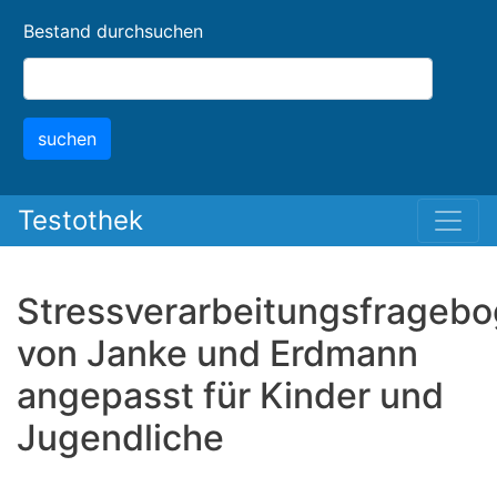
Skip
Bestand durchsuchen
to
main
content
suchen
Testothek
Stressverarbeitungsfrageb
von Janke und Erdmann
angepasst für Kinder und
Jugendliche