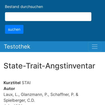
Skip
Bestand durchsuchen
to
main
content
suchen
Testothek
State-Trait-Angstinventar
Kurztitel
STAI
Autor
Laux, L., Glanzmann, P., Schaffner, P. &
Spielberger, C.D.