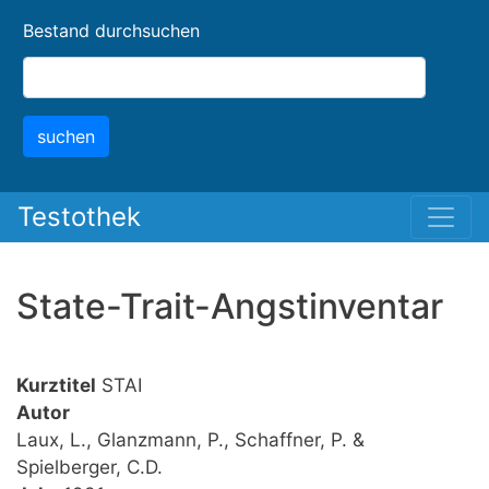
Skip
Bestand durchsuchen
to
main
content
suchen
Testothek
State-Trait-Angstinventar
Kurztitel
STAI
Autor
Laux, L., Glanzmann, P., Schaffner, P. &
Spielberger, C.D.