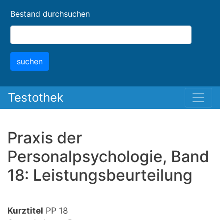
Skip
Bestand durchsuchen
to
main
content
suchen
Testothek
Praxis der
Personalpsychologie, Band
18: Leistungsbeurteilung
Kurztitel
PP 18