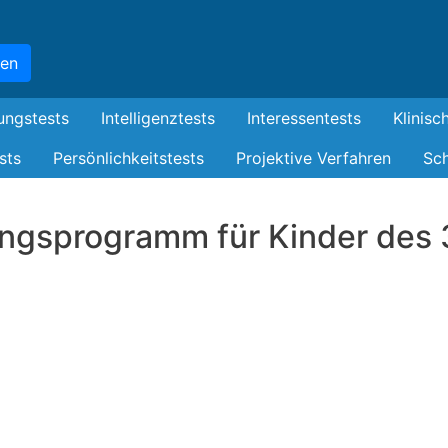
Skip
to
hen
main
content
ungstests
Intelligenztests
Interessentests
Klinisc
sts
Persönlichkeitstests
Projektive Verfahren
Sch
ngsprogramm für Kinder des 3.