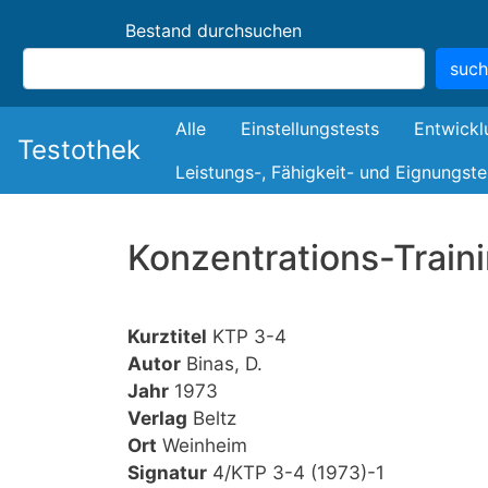
Bestand durchsuchen
suc
Bestand
Alle
Einstellungstests
Entwickl
Testothek
Leistungs-, Fähigkeit- und Eignungste
Konzentrations-Traini
Kurztitel
KTP 3-4
Autor
Binas, D.
Jahr
1973
Verlag
Beltz
Ort
Weinheim
Signatur
4/KTP 3-4 (1973)-1