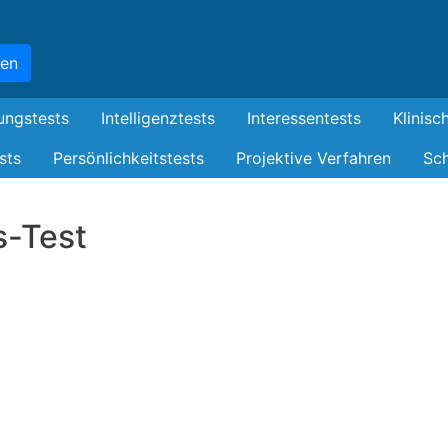
Skip
to
hen
main
content
ungstests
Intelligenztests
Interessentests
Klinisc
sts
Persönlichkeitstests
Projektive Verfahren
Sch
s-Test