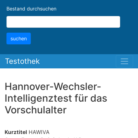
Skip
Bestand durchsuchen
to
main
content
suchen
Testothek
Hannover-Wechsler-
Intelligenztest für das
Vorschulalter
Kurztitel
HAWIVA