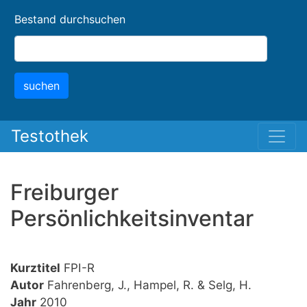
Skip
Bestand durchsuchen
to
main
content
suchen
Testothek
Freiburger
Persönlichkeitsinventar
Kurztitel
FPI-R
Autor
Fahrenberg, J., Hampel, R. & Selg, H.
Jahr
2010