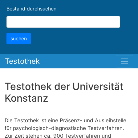
Skip
Bestand durchsuchen
to
main
content
suchen
Testothek
Testothek der Universität
Konstanz
Die Testothek ist eine Präsenz- und Ausleihstelle
für psychologisch-diagnostische Testverfahren.
Zur Zeit stehen ca. 900 Testverfahren und