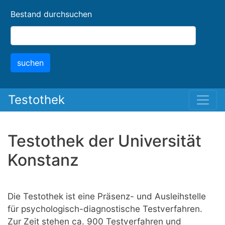
Skip
Bestand durchsuchen
to
main
content
suchen
Testothek
Testothek der Universität
Konstanz
Die Testothek ist eine Präsenz- und Ausleihstelle
für psychologisch-diagnostische Testverfahren.
Zur Zeit stehen ca. 900 Testverfahren und