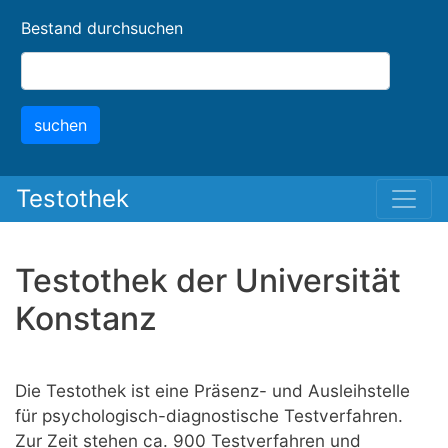
Skip
Bestand durchsuchen
to
main
content
suchen
Testothek
Testothek der Universität
Konstanz
Die Testothek ist eine Präsenz- und Ausleihstelle
für psychologisch-diagnostische Testverfahren.
Zur Zeit stehen ca. 900 Testverfahren und